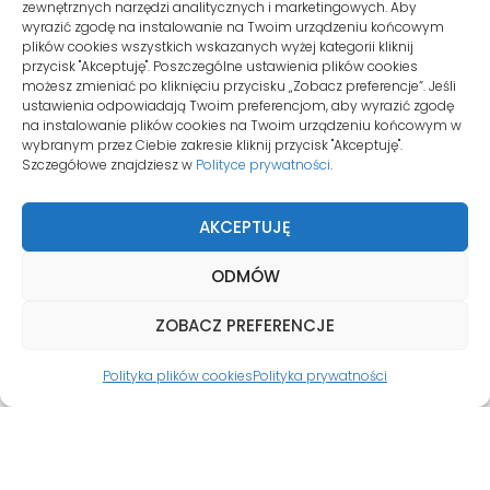
zewnętrznych narzędzi analitycznych i marketingowych. Aby
SIEDZIBA
wyrazić zgodę na instalowanie na Twoim urządzeniu końcowym
plików cookies wszystkich wskazanych wyżej kategorii kliknij
przycisk "Akceptuję". Poszczególne ustawienia plików cookies
ul. Konwaliowa 255C/2
możesz zmieniać po kliknięciu przycisku „Zobacz preferencje”. Jeśli
ustawienia odpowiadają Twoim preferencjom, aby wyrazić zgodę
62-069 Palędzie
na instalowanie plików cookies na Twoim urządzeniu końcowym w
wybranym przez Ciebie zakresie kliknij przycisk "Akceptuję".
Szczegółowe znajdziesz w
Polityce prywatności
.
KONTO KLIENTA
AKCEPTUJĘ
Moje konto
ODMÓW
Zamówienia
ZOBACZ PREFERENCJE
Zgłoszenia
Polityka plików cookies
Polityka prywatności
© Copyrights 2026
WIRTUALNY.