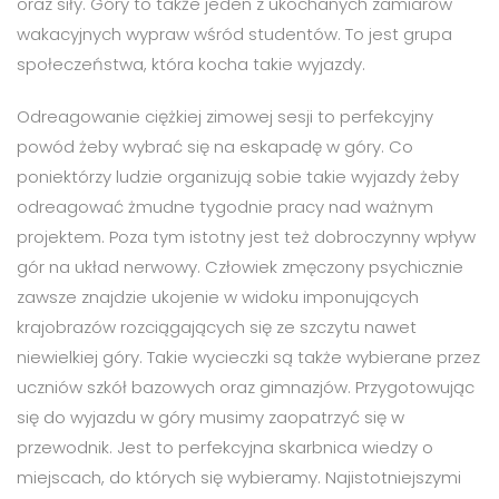
oraz siły. Góry to także jeden z ukochanych zamiarów
wakacyjnych wypraw wśród studentów. To jest grupa
społeczeństwa, która kocha takie wyjazdy.
Odreagowanie ciężkiej zimowej sesji to perfekcyjny
powód żeby wybrać się na eskapadę w góry. Co
poniektórzy ludzie organizują sobie takie wyjazdy żeby
odreagować żmudne tygodnie pracy nad ważnym
projektem. Poza tym istotny jest też dobroczynny wpływ
gór na układ nerwowy. Człowiek zmęczony psychicznie
zawsze znajdzie ukojenie w widoku imponujących
krajobrazów rozciągających się ze szczytu nawet
niewielkiej góry. Takie wycieczki są także wybierane przez
uczniów szkół bazowych oraz gimnazjów. Przygotowując
się do wyjazdu w góry musimy zaopatrzyć się w
przewodnik. Jest to perfekcyjna skarbnica wiedzy o
miejscach, do których się wybieramy. Najistotniejszymi