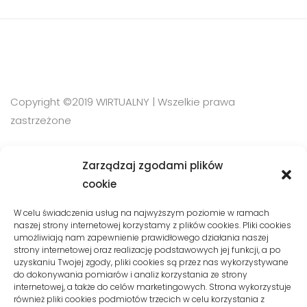
Copyright ©2019 WIRTUALNY | Wszelkie prawa
zastrzeżone
Zarządzaj zgodami plików
SZYBKI KONTAKT
cookie
Phone:
W celu świadczenia usług na najwyższym poziomie w ramach
naszej strony internetowej korzystamy z plików cookies. Pliki cookies
+48 510 10 08 120
umożliwiają nam zapewnienie prawidłowego działania naszej
strony internetowej oraz realizację podstawowych jej funkcji, a po
uzyskaniu Twojej zgody, pliki cookies są przez nas wykorzystywane
Email:
kontakt@wirtualnymysliborz.pl
do dokonywania pomiarów i analiz korzystania ze strony
internetowej, a także do celów marketingowych. Strona wykorzystuje
również pliki cookies podmiotów trzecich w celu korzystania z