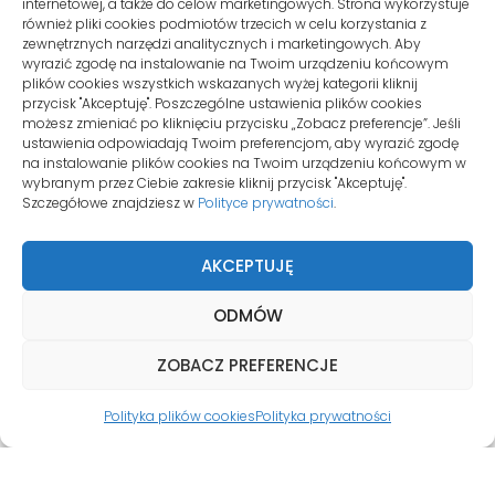
internetowej, a także do celów marketingowych. Strona wykorzystuje
SIEDZIBA
również pliki cookies podmiotów trzecich w celu korzystania z
zewnętrznych narzędzi analitycznych i marketingowych. Aby
wyrazić zgodę na instalowanie na Twoim urządzeniu końcowym
plików cookies wszystkich wskazanych wyżej kategorii kliknij
ul. Konwaliowa 255C/2
przycisk "Akceptuję". Poszczególne ustawienia plików cookies
62-069 Palędzie
możesz zmieniać po kliknięciu przycisku „Zobacz preferencje”. Jeśli
ustawienia odpowiadają Twoim preferencjom, aby wyrazić zgodę
na instalowanie plików cookies na Twoim urządzeniu końcowym w
wybranym przez Ciebie zakresie kliknij przycisk "Akceptuję".
KONTO KLIENTA
Szczegółowe znajdziesz w
Polityce prywatności
.
Moje konto
AKCEPTUJĘ
Zamówienia
ODMÓW
Zgłoszenia
ZOBACZ PREFERENCJE
© Copyrights 2026
WIRTUALNY.
Polityka plików cookies
Polityka prywatności