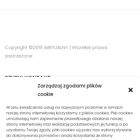
Copyright ©2019 WIRTUALNY | Wszelkie prawa
zastrzeżone
SZYBKI KONTAKT
Zarządzaj zgodami plików
cookie
Phone:
W celu świadczenia usług na najwyższym poziomie w ramach
+48 510 10 08 120
naszej strony internetowej korzystamy z plików cookies. Pliki cookies
umożliwiają nam zapewnienie prawidłowego działania naszej
Email:
kontakt@wirtualnymysliborz.pl
strony internetowej oraz realizację podstawowych jej funkcji, a po
uzyskaniu Twojej zgody, pliki cookies są przez nas wykorzystywane
do dokonywania pomiarów i analiz korzystania ze strony