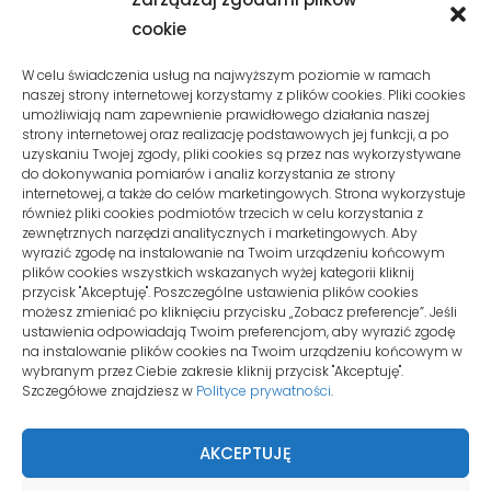
SZYBKI KONTAKT
cookie
Phone:
W celu świadczenia usług na najwyższym poziomie w ramach
naszej strony internetowej korzystamy z plików cookies. Pliki cookies
+48 510 10 08 120
umożliwiają nam zapewnienie prawidłowego działania naszej
strony internetowej oraz realizację podstawowych jej funkcji, a po
uzyskaniu Twojej zgody, pliki cookies są przez nas wykorzystywane
Email:
kontakt@wirtualnymysliborz.pl
do dokonywania pomiarów i analiz korzystania ze strony
internetowej, a także do celów marketingowych. Strona wykorzystuje
również pliki cookies podmiotów trzecich w celu korzystania z
zewnętrznych narzędzi analitycznych i marketingowych. Aby
SIEDZIBA
wyrazić zgodę na instalowanie na Twoim urządzeniu końcowym
plików cookies wszystkich wskazanych wyżej kategorii kliknij
przycisk "Akceptuję". Poszczególne ustawienia plików cookies
ul. Konwaliowa 255C/2
możesz zmieniać po kliknięciu przycisku „Zobacz preferencje”. Jeśli
ustawienia odpowiadają Twoim preferencjom, aby wyrazić zgodę
62-069 Palędzie
na instalowanie plików cookies na Twoim urządzeniu końcowym w
wybranym przez Ciebie zakresie kliknij przycisk "Akceptuję".
Szczegółowe znajdziesz w
Polityce prywatności
.
KONTO KLIENTA
AKCEPTUJĘ
Moje konto