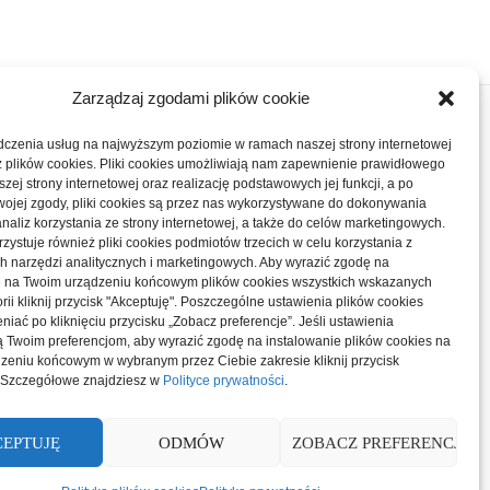
Zarządzaj zgodami plików cookie
dczenia usług na najwyższym poziomie w ramach naszej strony internetowej
z plików cookies. Pliki cookies umożliwiają nam zapewnienie prawidłowego
SIEDZIBA
KONTO KLIENTA
szej strony internetowej oraz realizację podstawowych jej funkcji, a po
wojej zgody, pliki cookies są przez nas wykorzystywane do dokonywania
naliz korzystania ze strony internetowej, a także do celów marketingowych.
l. Konwaliowa 255C/2
Moje konto
zystuje również pliki cookies podmiotów trzecich w celu korzystania z
2-069 Palędzie
h narzędzi analitycznych i marketingowych. Aby wyrazić zgodę na
Zamówienia
e na Twoim urządzeniu końcowym plików cookies wszystkich wskazanych
rii kliknij przycisk "Akceptuję". Poszczególne ustawienia plików cookies
Zgłoszenia
iać po kliknięciu przycisku „Zobacz preferencje”. Jeśli ustawienia
 Twoim preferencjom, aby wyrazić zgodę na instalowanie plików cookies na
zeniu końcowym w wybranym przez Ciebie zakresie kliknij przycisk
. Szczegółowe znajdziesz w
Polityce prywatności
.
EPTUJĘ
ODMÓW
ZOBACZ PREFERENCJE