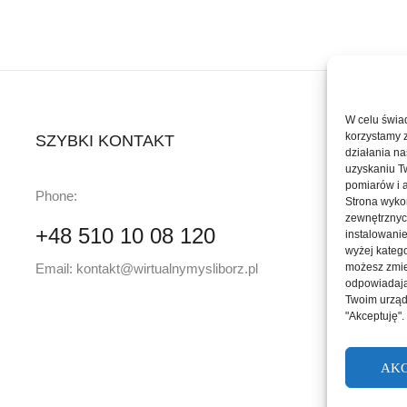
W celu świa
korzystamy 
SZYBKI KONTAKT
działania na
uzyskaniu T
pomiarów i a
u
Phone:
Strona wykor
6
zewnętrznyc
+48 510 10 08 120
instalowani
wyżej katego
Email:
kontakt@wirtualnymysliborz.pl
możesz zmien
odpowiadają
Twoim urząd
"Akceptuję"
AKC