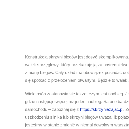
Konstrukcja skrzyni biegów jest dosyć skomplikowana. 
wałek sprzęgłowy, który przekazuję ją za pośrednictw
zmianę biegów. Cały układ ma obowiązek posiadać dob
się spotkać z przełożeniem otwartym. Będzie to wałe
Wiele osób zastanawia się także, czym jest nadbieg. J
gdzie następuje więcej niż jeden nadbieg. Są one bar
samochodu – zapoznaj się z
https://skrzyniezajac.pl
. 
uszkodzeniu silnika lub skrzyni biegów uważa, iż poja
jesteśmy w stanie zmienić w niemal dowolnym warszt