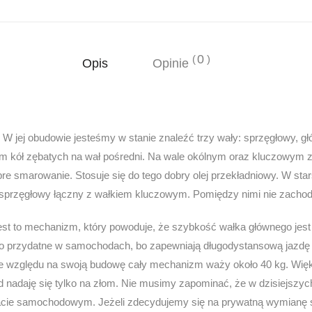
0
Opis
Opinie
W jej obudowie jesteśmy w stanie znaleźć trzy wały: sprzęgłowy, gł
em kół zębatych na wał pośredni. Na wale okólnym oraz kluczowym zn
re smarowanie. Stosuje się do tego dobry olej przekładniowy. W s
k sprzęgłowy łączny z wałkiem kluczowym. Pomiędzy nimi nie zachod
est to mechanizm, który powoduje, że szybkość wałka głównego jest 
dzo przydatne w samochodach, bo zapewniają długodystansową jazdę
Ze względu na swoją budowę cały mechanizm waży około 40 kg. Wię
zd nadaję się tylko na złom. Nie musimy zapominać, że w dzisiejszy
acie samochodowym. Jeżeli zdecydujemy się na prywatną wymianę s