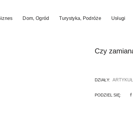
a niej artykuły mają na celu pozycjonowanie stron www. Żaden z wpi
Biznes
Dom, Ogród
Turystyka, Podróże
Usługi
 jest kłopotliwa?
Czy zamiana
ARTYKU
DZIAŁY:
PODZIEL SIĘ: