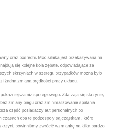
ówny oraz pośredni. Moc silnika jest przekazywana na
ajdują się kolejne koła zębate, odpowiadające za
tarszych skrzyniach w szeregu przypadków można było
zi żadna zmiana prędkości pracy układu.
pokaźniejsza niż sprzęgłowego. Zdarzają się skrzynie,
 bez zmiany biegu oraz zminimalizowanie spalania
ksza część posiadaczy aut personalnych po
ch czasach oba te podzespoły są cząstkami, które
krzyni, powinniśmy zwrócić wzmiankę na kilka bardzo