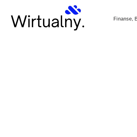
Strona/Blog w całości ma charakter reklamowy, a zamieszczone n
Finanse, 
Home
Motoryzacja
Czy zamiana skrzyni biegów