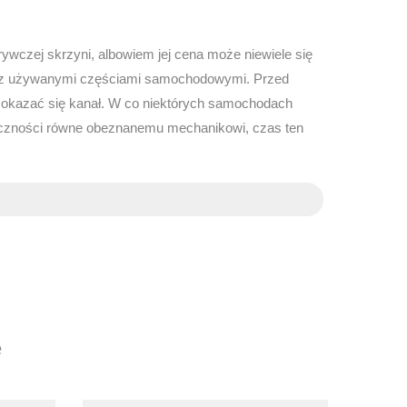
rywczej skrzyni, albowiem jej cena może niewiele się
ach z używanymi częściami samochodowymi. Przed
okazać się kanał. W co niektórych samochodach
ręczności równe obeznanemu mechanikowi, czas ten
e