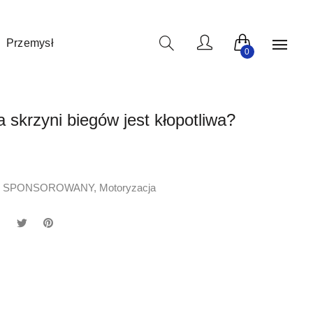
sów nie pochodzi od użytkowników, a wszystkie zostały opłacone.
Przemysł
0
 skrzyni biegów jest kłopotliwa?
Ł SPONSOROWANY
,
Motoryzacja