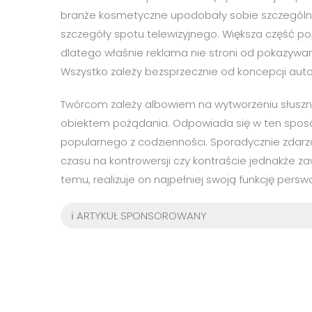
branże kosmetyczne upodobały sobie szczególnie zie
szczegóły spotu telewizyjnego. Większa część pop
dlatego właśnie reklama nie stroni od pokazywa
Wszystko zależy bezsprzecznie od koncepcji auto
Twórcom zależy albowiem na wytworzeniu słusznej
obiektem pożądania. Odpowiada się w ten sposó
popularnego z codzienności. Sporadycznie zdarz
czasu na kontrowersji czy kontraście jednakże za
temu, realizuje on najpełniej swoją funkcję persw
ℹ️ ARTYKUŁ SPONSOROWANY