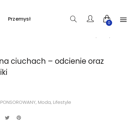
ron www. Żaden z wpisów nie pochodzi od użytkowników, a
Przemysł
0
na ciuchach – odcienie oraz
iki
 SPONSOROWANY
,
Moda, Lifestyle