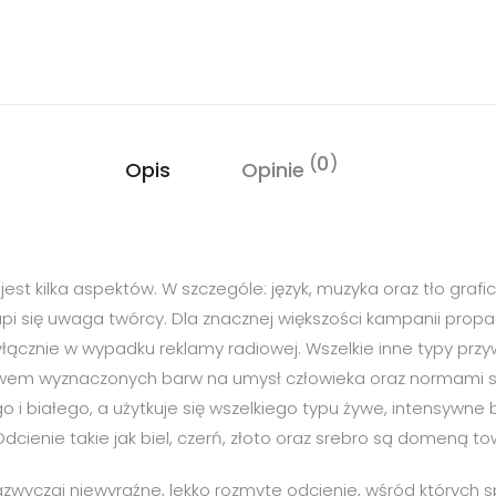
0
Opis
Opinie
est kilka aspektów. W szczególe: język, muzyka oraz tło graf
pi się uwaga twórcy. Dla znacznej większości kampanii pr
cznie w wypadku reklamy radiowej. Wszelkie inne typy przyw
m wyznaczonych barw na umysł człowieka oraz normami st
o i białego, a użytkuje się wszelkiego typu żywe, intensywne 
ienie takie jak biel, czerń, złoto oraz srebro są domeną t
zwyczaj niewyraźne, lekko rozmyte odcienie, wśród których s