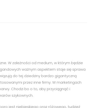
iczne. W zależności od medium, w którym będzie
opagandowych ważnym aspektem staje się sprawa
iązują do tej dziedziny bardzo gigantyczną
osowanymi przez inne firmy. W marketingach
barwy. Chodzi bo o to, aby przyciągnąć i
owarów szykownych.
poro jest niebieskiego oraz różowego, tudzież