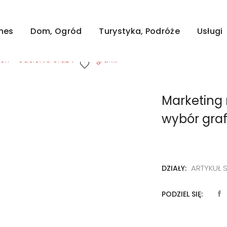
zczone na niej artykuły mają na celu pozycjonowanie st
wszystkie zostały opłacone.
znes
Dom, Ogród
Turystyka, Podróże
Usługi
ch – odcienie oraz wybór grafiki
Marketing 
wybór graf
ARTYKUŁ
DZIAŁY:
PODZIEL SIĘ: