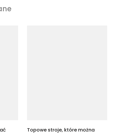
ane
dać
Topowe stroje, które można