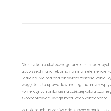
Dla uzyskania skutecznego przekazu znaczących j
upowszechniana reklama na innym elemencie ku
wizualna. Nie ma ona albowiem zastosowania wyłą
wagę. Jest to spowodowane legendarnym wpływe
komercyjnych unika się najczęściej koloru czarneg
skoncentrować uwagę możliwego kontrahenta. Odc
W reklamach artykułów dziecięcych stosuje się za