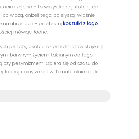
acie i zdjęcia – to wszystko najistotniejsze
co widzą, aniżeli tego, co słyszą. Właśnie
e na ubraniach – przetestuj
koszulki z logo
.
ościej mówiąc, ładne.
ych pejzaży, osób oraz przedmiotów staje się
wym, barwnym życiem, tak innym od tego
tą czy pesymizmem. Opiera się od czasu do
ładnej krainy ze snów. To naturalnie dzięki