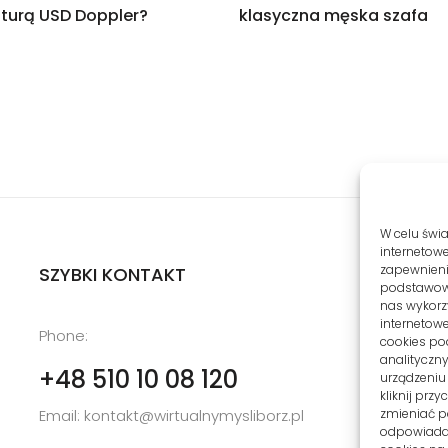
turą USD Doppler?
klasyczna męska szafa
W celu świ
internetowe
zapewnienie
SZYBKI KONTAKT
podstawowyc
nas wykorz
internetowe
u
Phone:
cookies po
6
analityczn
+48 510 10 08 120
urządzeniu
kliknij prz
Email:
kontakt@wirtualnymysliborz.pl
zmieniać po
odpowiadaj