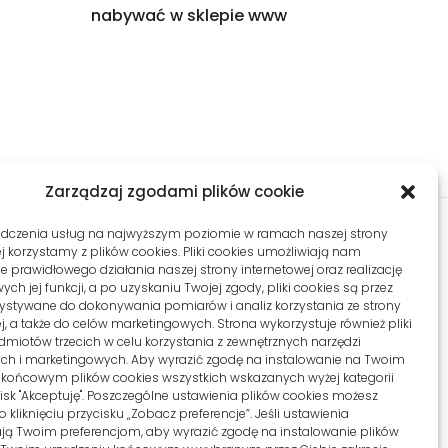
nabywać w sklepie www
Zarządzaj zgodami plików cookie
adczenia usług na najwyższym poziomie w ramach naszej strony
j korzystamy z plików cookies. Pliki cookies umożliwiają nam
 prawidłowego działania naszej strony internetowej oraz realizację
SIEDZIBA
KONTO KLIENTA
h jej funkcji, a po uzyskaniu Twojej zgody, pliki cookies są przez
ystywane do dokonywania pomiarów i analiz korzystania ze strony
j, a także do celów marketingowych. Strona wykorzystuje również pliki
l. Konwaliowa 255C/2
Moje konto
dmiotów trzecich w celu korzystania z zewnętrznych narzędzi
2-069 Palędzie
ych i marketingowych. Aby wyrazić zgodę na instalowanie na Twoim
Zamówienia
 końcowym plików cookies wszystkich wskazanych wyżej kategorii
ycisk "Akceptuję". Poszczególne ustawienia plików cookies możesz
Zgłoszenia
 kliknięciu przycisku „Zobacz preferencje”. Jeśli ustawienia
ą Twoim preferencjom, aby wyrazić zgodę na instalowanie plików