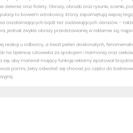
lenie oraz fiolety. Obrazy, obrazki oraz rysunki, scenki, post
ulacji to bowiem wzrokowcy, którzy zapamiętują więcej tego, 
nia oszałamiających bądź też zadziwiających obrazów – takż
ra, jednak zwykle obrazy przedstawianej w reklamie są, najpr
 reakcji u odbiorcy, a świat pełen doskonałych, fenomenaln
b na tęsknicę człowieka za spokojem i harmonią oraz cieka
a się, aby materiał mający funkcję reklamy epatował brzydo
wsze pomni, żeby odwołać się chociaż po części do baśniowej, 
azyjną.