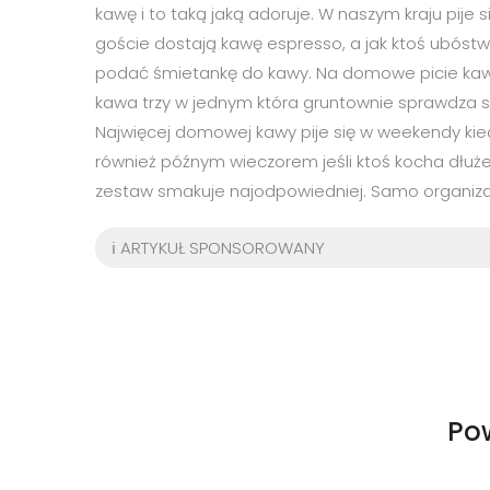
kawę i to taką jaką adoruje. W naszym kraju pije
goście dostają kawę espresso, a jak ktoś ubóstw
podać śmietankę do kawy. Na domowe picie kawy są
kawa trzy w jednym która gruntownie sprawdza si
Najwięcej domowej kawy pije się w weekendy kiedy
również późnym wieczorem jeśli ktoś kocha dłuż
zestaw smakuje najodpowiedniej. Samo organizacj
ℹ️ ARTYKUŁ SPONSOROWANY
Po