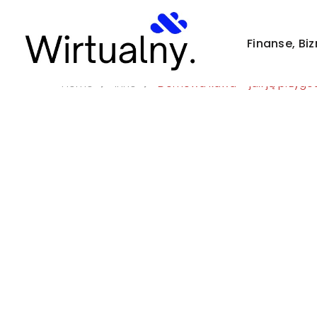
Strona/Blog w całości ma charakter reklamowy, a zamies
Finanse, Bi
Home
Inne
Domowa kawa – jak ją przygo