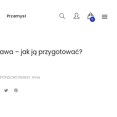
ron www. Żaden z wpisów nie pochodzi od użytkowników, a
Przemysł
0
wa – jak ją przygotować?
 SPONSOROWANY
,
Inne