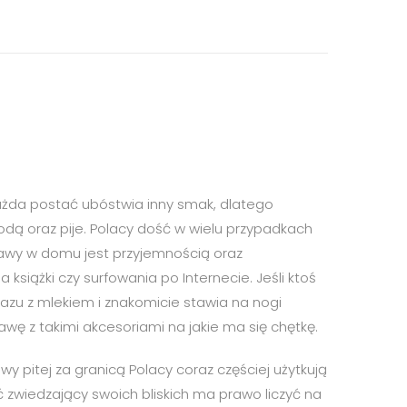
 każda postać ubóstwia inny smak, dlatego
wodą oraz pije. Polacy dość w wielu przypadkach
 kawy w domu jest przyjemnością oraz
książki czy surfowania po Internecie. Jeśli ktoś
azu z mlekiem i znakomicie stawia na nogi
ę z takimi akcesoriami na jakie ma się chętkę.
 pitej za granicą Polacy coraz częściej użytkują
ć zwiedzający swoich bliskich ma prawo liczyć na