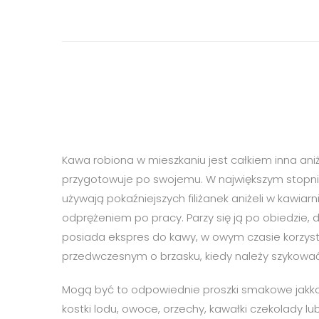
Kawa robiona w mieszkaniu jest całkiem inna aniż
przygotowuje po swojemu. W największym stopn
używają pokaźniejszych filiżanek aniżeli w kawi
odprężeniem po pracy. Parzy się ją po obiedzie, d
posiada ekspres do kawy, w owym czasie korzysta
przedwczesnym o brzasku, kiedy należy szykować 
Mogą być to odpowiednie proszki smakowe jakkolw
kostki lodu, owoce, orzechy, kawałki czekolady l