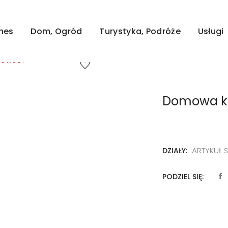
zczone na niej artykuły mają na celu pozycjonowanie st
wszystkie zostały opłacone.
znes
Dom, Ogród
Turystyka, Podróże
Usługi
tować?
Domowa ka
ARTYKUŁ
DZIAŁY:
PODZIEL SIĘ: