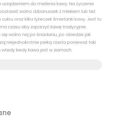
nym urządzeniem do mielenia kawy. Na życzenie
 postawić wolno dzbanuszek z mlekiem lub też
ukru oraz kilka łyżeczek śmietanki kawy. Jest to
 ma czasu aby zaparzyć kawę tradycyjnie.
się wolno nią po śniadaniu, po obiedzie jak
j niejednokrotnie pieką ciasta ponieważ taki
 wtedy kiedy kawa jest w ziarnach.
ane