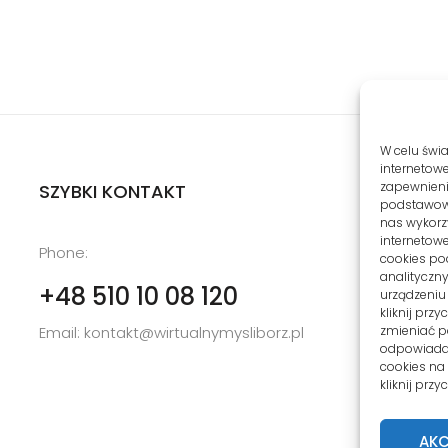
W celu świ
internetowe
zapewnienie
SZYBKI KONTAKT
podstawowyc
nas wykorz
internetowe
u
Phone:
cookies po
6
analityczn
+48 510 10 08 120
urządzeniu
kliknij prz
Email:
kontakt@wirtualnymysliborz.pl
zmieniać po
odpowiadaj
cookies na
kliknij prz
AKC