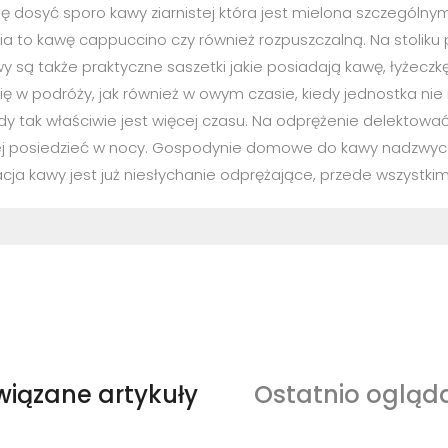
 się dosyć sporo kawy ziarnistej która jest mielona szczegól
ia to kawę cappuccino czy również rozpuszczalną. Na stoliku
 także praktyczne saszetki jakie posiadają kawę, łyżeczkę c
ę w podróży, jak również w owym czasie, kiedy jednostka nie
 tak właściwie jest więcej czasu. Na odprężenie delektować 
ej posiedzieć w nocy. Gospodynie domowe do kawy nadzwycza
a kawy jest już niesłychanie odprężające, przede wszystkim
wiązane artykuły
Ostatnio ogląd