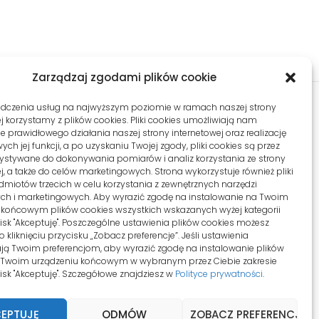
Zarządzaj zgodami plików cookie
adczenia usług na najwyższym poziomie w ramach naszej strony
j korzystamy z plików cookies. Pliki cookies umożliwiają nam
 prawidłowego działania naszej strony internetowej oraz realizację
SIEDZIBA
KONTO KLIENTA
h jej funkcji, a po uzyskaniu Twojej zgody, pliki cookies są przez
ystywane do dokonywania pomiarów i analiz korzystania ze strony
j, a także do celów marketingowych. Strona wykorzystuje również pliki
l. Konwaliowa 255C/2
Moje konto
dmiotów trzecich w celu korzystania z zewnętrznych narzędzi
2-069 Palędzie
ych i marketingowych. Aby wyrazić zgodę na instalowanie na Twoim
Zamówienia
 końcowym plików cookies wszystkich wskazanych wyżej kategorii
ycisk "Akceptuję". Poszczególne ustawienia plików cookies możesz
Zgłoszenia
 kliknięciu przycisku „Zobacz preferencje”. Jeśli ustawienia
ą Twoim preferencjom, aby wyrazić zgodę na instalowanie plików
 Twoim urządzeniu końcowym w wybranym przez Ciebie zakresie
ycisk "Akceptuję". Szczegółowe znajdziesz w
Polityce prywatności
.
EPTUJĘ
ODMÓW
ZOBACZ PREFERENCJE