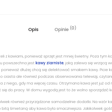
0
Opis
Opinie
eli z kawiarni, ponieważ sprzęt jest mniej świetny. Poza tym
iu powszechna jest
kawy ziarniste
, jaką zalewa się wrzącą 
arni ponieważ dłużej chcą się delektować smakiem kawy. Picie
o ciasta ale również podczas obserwowania telewizji, czytania 
 z niego, gdy ma więcej czasu. Otrzymana kawa jest już od r
się do pracy. W domu wygodą jest to że wolno sporządzić kaw
iek również przyrządzone samodzielnie dodatki. Na wzór kawy
ub bitą śmietaną aby kawa była smaczniejsza. Jakikolwiek goś