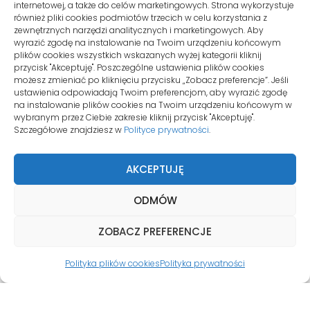
internetowej, a także do celów marketingowych. Strona wykorzystuje
również pliki cookies podmiotów trzecich w celu korzystania z
SIEDZIBA
zewnętrznych narzędzi analitycznych i marketingowych. Aby
wyrazić zgodę na instalowanie na Twoim urządzeniu końcowym
plików cookies wszystkich wskazanych wyżej kategorii kliknij
ul. Konwaliowa 255C/2
przycisk "Akceptuję". Poszczególne ustawienia plików cookies
62-069 Palędzie
możesz zmieniać po kliknięciu przycisku „Zobacz preferencje”. Jeśli
ustawienia odpowiadają Twoim preferencjom, aby wyrazić zgodę
na instalowanie plików cookies na Twoim urządzeniu końcowym w
wybranym przez Ciebie zakresie kliknij przycisk "Akceptuję".
KONTO KLIENTA
Szczegółowe znajdziesz w
Polityce prywatności
.
AKCEPTUJĘ
Moje konto
Zamówienia
ODMÓW
Zgłoszenia
ZOBACZ PREFERENCJE
© Copyrights 2026
WIRTUALNY.
Polityka plików cookies
Polityka prywatności