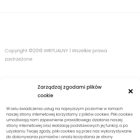
Copyright ©2019 WIRTUALNY | Wszelkie prawa
zastrzeżone
SZYBKI KONTAKT
Zarządzaj zgodami plików
cookie
Phone:
W celu świadczenia usług na najwyższym poziomie w ramach
+48 510 10 08 120
naszej strony internetowej korzystamy z plików cookies. Pliki cookies
umożliwiają nam zapewnienie prawidłowego działania naszej
Email:
kontakt@wirtualnymysliborz.pl
strony internetowej oraz realizację podstawowych jej funkcji, a po
uzyskaniu Twojej zgody, pliki cookies są przez nas wykorzystywane
do dokonywania pomiarów i analiz korzystania ze strony