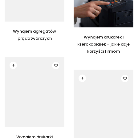
Wynajem agregatów
Wynajem drukarek i
prądotwórczych
kserokopiarek – jakie daje
korzyści firmom
Czytaj dalej
Czytaj dalej
Wynajem drukarki