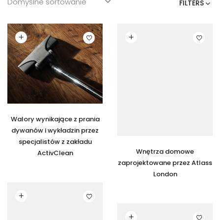
FILTERS
Czytaj dalej
Czytaj dalej
Walory wynikające z prania
dywanów i wykładzin przez
specjalistów z zakładu
Wnętrza domowe
ActivClean
zaprojektowane przez Atlass
London
Czytaj dalej
Czytaj dalej