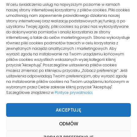
Phone:
W celu świadczenia usług na najwyższym poziomie w ramach
naszej strony internetowej korzystamy z plików cookies. Pliki cookies
+48 510 10 08 120
umożliwiają nam zapewnienie prawidłowego działania naszej
strony internetowej oraz realizację podstawowych jej funkcji, a po
uzyskaniu Twojej zgody, pliki cookies są przez nas wykorzystywane
Email:
kontakt@wirtualnymysliborz.pl
do dokonywania pomiarów i analiz korzystania ze strony
internetowej, a także do celów marketingowych. Strona wykorzystuje
również pliki cookies podmiotów trzecich w celu korzystania z
zewnętrznych narzędzi analitycznych i marketingowych. Aby
SIEDZIBA
wyrazić zgodę na instalowanie na Twoim urządzeniu końcowym
plików cookies wszystkich wskazanych wyżej kategorii kliknij
przycisk "Akceptuję". Poszczególne ustawienia plików cookies
ul. Konwaliowa 255C/2
możesz zmieniać po kliknięciu przycisku „Zobacz preferencje”. Jeśli
ustawienia odpowiadają Twoim preferencjom, aby wyrazić zgodę
62-069 Palędzie
na instalowanie plików cookies na Twoim urządzeniu końcowym w
wybranym przez Ciebie zakresie kliknij przycisk "Akceptuję".
Szczegółowe znajdziesz w
Polityce prywatności
.
KONTO KLIENTA
AKCEPTUJĘ
Moje konto
ODMÓW
Zamówienia