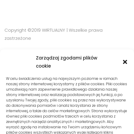
Copyright ©2019 WIRTUALNY | Wszelkie prawa
zastrzeżone
Zarządzaj zgodami plików
SZYBKI KONTAKT
cookie
Phone:
W celu świadczenia usług na najwyższym poziomie w ramach
naszej strony internetowej korzystamy z plików cookies. Pliki cookies
+48 510 10 08 120
umożliwiają nam zapewnienie prawidłowego działania naszej
strony internetowej oraz realizację podstawowych jej funkcji, a po
uzyskaniu Twojej zgody, pliki cookies są przez nas wykorzystywane
Email:
kontakt@wirtualnymysliborz.pl
do dokonywania pomiarów i analiz korzystania ze strony
internetowej, a także do celów marketingowych. Strona wykorzystuje
również pliki cookies podmiotów trzecich w celu korzystania z
zewnętrznych narzędzi analitycznych i marketingowych. Aby
SIEDZIBA
wyrazić zgodę na instalowanie na Twoim urządzeniu końcowym
plików cookies wszystkich wskazanych wyżej kategorii kliknij