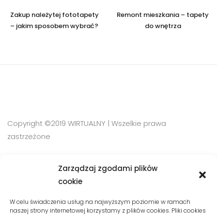
Zakup należytej fototapety
Remont mieszkania – tapety
– jakim sposobem wybrać?
do wnętrza
Copyright ©2019 WIRTUALNY | Wszelkie prawa
zastrzeżone
Zarządzaj zgodami plików
SZYBKI KONTAKT
cookie
Phone:
W celu świadczenia usług na najwyższym poziomie w ramach
naszej strony internetowej korzystamy z plików cookies. Pliki cookies