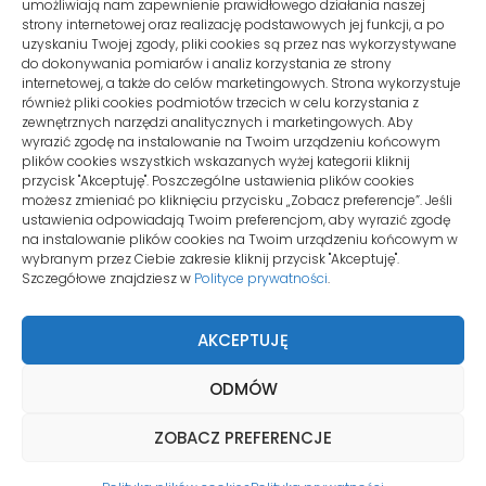
+48 510 10 08 120
umożliwiają nam zapewnienie prawidłowego działania naszej
strony internetowej oraz realizację podstawowych jej funkcji, a po
uzyskaniu Twojej zgody, pliki cookies są przez nas wykorzystywane
Email:
kontakt@wirtualnymysliborz.pl
do dokonywania pomiarów i analiz korzystania ze strony
internetowej, a także do celów marketingowych. Strona wykorzystuje
również pliki cookies podmiotów trzecich w celu korzystania z
zewnętrznych narzędzi analitycznych i marketingowych. Aby
SIEDZIBA
wyrazić zgodę na instalowanie na Twoim urządzeniu końcowym
plików cookies wszystkich wskazanych wyżej kategorii kliknij
przycisk "Akceptuję". Poszczególne ustawienia plików cookies
ul. Konwaliowa 255C/2
możesz zmieniać po kliknięciu przycisku „Zobacz preferencje”. Jeśli
ustawienia odpowiadają Twoim preferencjom, aby wyrazić zgodę
62-069 Palędzie
na instalowanie plików cookies na Twoim urządzeniu końcowym w
wybranym przez Ciebie zakresie kliknij przycisk "Akceptuję".
Szczegółowe znajdziesz w
Polityce prywatności
.
KONTO KLIENTA
AKCEPTUJĘ
Moje konto
ODMÓW
Zamówienia
ZOBACZ PREFERENCJE
Zgłoszenia